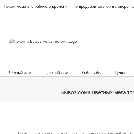
Приём лома вне рабочего времени — по предварительной договоренн
Черный лом
Цветной лом
Кабель б/у
Цены
Вывоз лома цветных металл
Предлагаем законно и выгодно сдать и вывезти цветной металл