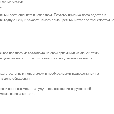
енерных систем;
а.
нтным соотношением и качеством. Поэтому приемка лома ведется в
 выгодную цену и заказать вывоз лома цветных металлов транспортом к
м
вывоз цветного металлолома на свои приемники из любой точки
е цены на металл, рассчитываемся с продавцами не месте
 подготовленным персоналом и необходимыми разрешениями на
 в день обращения.
чески опасного металла, улучшить состояние окружающей
облемы вывоза металла.