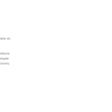
овок из
добыча
тоящем
латить