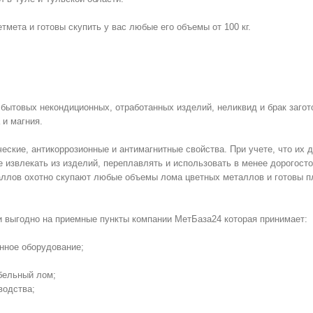
мета и готовы скупить у вас любые его объемы от 100 кг.
бытовых некондиционных, отработанных изделий, неликвид и брак загот
 и магния.
еские, антикоррозионные и антимагнитные свойства. При учете, что их 
е извлекать из изделий, переплавлять и использовать в менее дорогос
аллов охотно скупают любые объемы лома цветных металлов и готовы п
и выгодно на приемные пункты компании МетБаза24 которая принимает:
нное оборудование;
бельный лом;
водства;